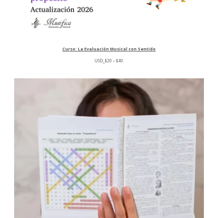
Curso: La Evaluación Musical con Sentido
Rango
USD
_
$
20
–
$
40
.
de
precios:
desde
$20
hasta
$40