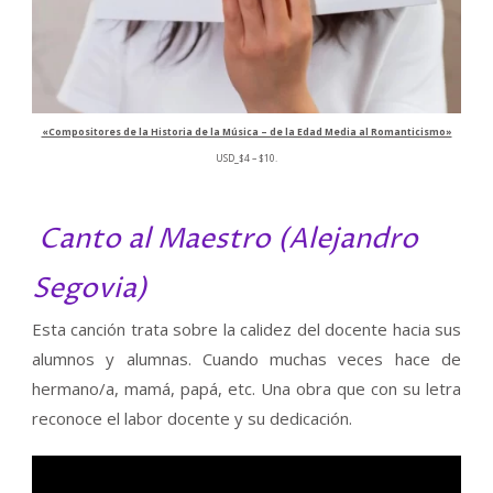
«Compositores de la Historia de la Música – de la Edad Media al Romanticismo»
Rango
USD
_
$
4
–
$
10
.
de
precios:
desde
$4
Canto al Maestro (Alejandro
hasta
$10
Segovia)
Esta canción trata sobre la calidez del docente hacia sus
alumnos y alumnas. Cuando muchas veces hace de
hermano/a, mamá, papá, etc. Una obra que con su letra
reconoce el labor docente y su dedicación.