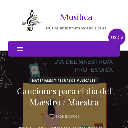
Musifica
Música sin Instrumentos musicales
USD $
MATERIALES Y RECURSOS MUSICALES
Canciones para el día del
Maestro / Maestra
EN
6 COMENTARIOS
CANCIONES
PARA
Inicio
Blog
Materiales y Recursos Musicales