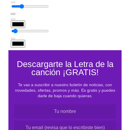
e
n
i
d
o
d
e
l
Descargarte la Letra de la
P
canción ¡GRATIS!
D
F
Te vas a suscribir a nuestro boletín de noticias, con
novedades, ofertas, promos y más. Es gratis y puedes
darle de baja cuando quieras.