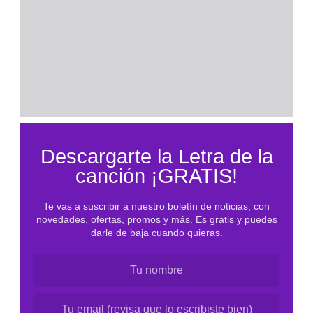
e
n
i
d
o
d
e
l
Descargarte la Letra de la
P
canción ¡GRATIS!
D
F
Te vas a suscribir a nuestro boletín de noticias, con
novedades, ofertas, promos y más. Es gratis y puedes
darle de baja cuando quieras.