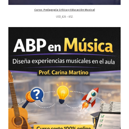
Curso: Pedagogía Crítica y Educación Musical
Rango
USD
_
$
26
–
$
52
.
de
precios:
desde
$26
hasta
$52