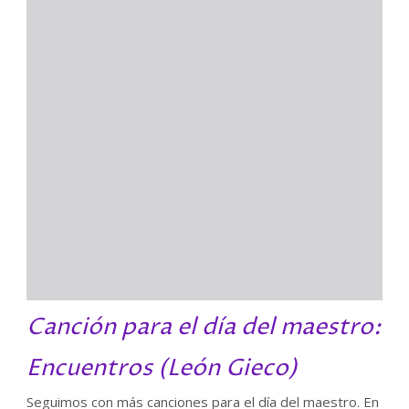
a
l
c
o
n
t
e
n
i
d
o
d
e
Canción para el día del maestro:
l
P
Encuentros (León Gieco)
D
F
Seguimos con más canciones para el día del maestro. En