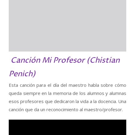
e
n
i
d
o
d
e
Canción Mi Profesor (Chistian
l
P
Penich)
D
F
Esta canción para el día del maestro habla sobre cómo
queda siempre en la memoria de los alumnos y alumnas
esos profesores que dedicaron la vida a la docencia. Una
canción que da un reconocimiento al maestro/profesor.