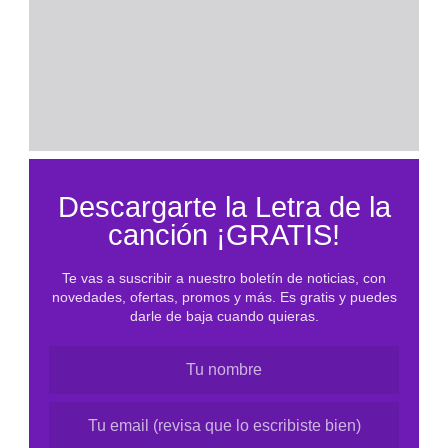
n
i
d
o
d
e
l
Descargarte la Letra de la
P
canción ¡GRATIS!
D
F
Te vas a suscribir a nuestro boletín de noticias, con
novedades, ofertas, promos y más. Es gratis y puedes
darle de baja cuando quieras.