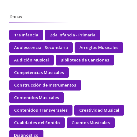
Temas
1ra Infancia
2da Infancia - Primaria
Adolescencia - Secundaria
Arreglos Musicales
Audición Musical
Biblioteca de Canciones
Competencias Musicales
Construcción de Instrumentos
Contenidos Musicales
Contenidos Transversales
Creatividad Musical
Cualidades del Sonido
Cuentos Musicales
Diagnóstico