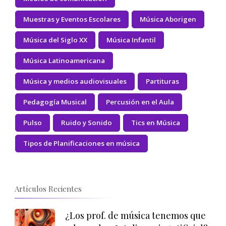
Muestras y Eventos Escolares
Música Aborigen
Música del Siglo XX
Música Infantil
Música Latinoamericana
Música y medios audiovisuales
Partituras
Pedagogía Musical
Percusión en el Aula
Pulso
Ruido y Sonido
Tics en Música
Tipos de Planificaciones en música
Artículos Recientes
¿Los prof. de música tenemos que