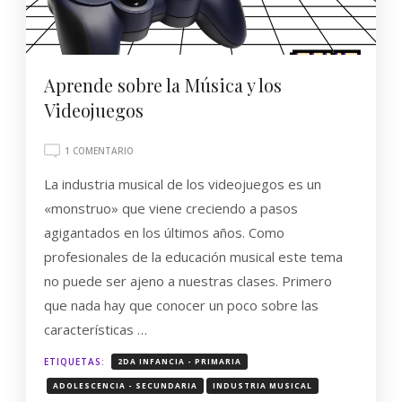
Aprende sobre la Música y los
Videojuegos
EN
1 COMENTARIO
APRENDE
La industria musical de los videojuegos es un
SOBRE
LA
«monstruo» que viene creciendo a pasos
MÚSICA
agigantados en los últimos años. Como
Y
LOS
profesionales de la educación musical este tema
VIDEOJUEGOS
no puede ser ajeno a nuestras clases. Primero
que nada hay que conocer un poco sobre las
características …
ETIQUETAS:
2DA INFANCIA - PRIMARIA
ADOLESCENCIA - SECUNDARIA
INDUSTRIA MUSICAL