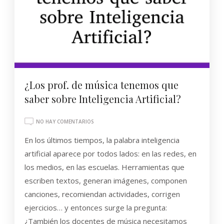
¿Los prof. de música tenemos que
saber sobre Inteligencia Artificial?
EN
NO HAY COMENTARIOS
¿LOS
En los últimos tiempos, la palabra inteligencia
PROF.
DE
artificial aparece por todos lados: en las redes, en
MÚSICA
los medios, en las escuelas. Herramientas que
TENEMOS
QUE
escriben textos, generan imágenes, componen
SABER
canciones, recomiendan actividades, corrigen
SOBRE
INTELIGENCIA
ejercicios… y entonces surge la pregunta:
ARTIFICIAL?
¿También los docentes de música necesitamos