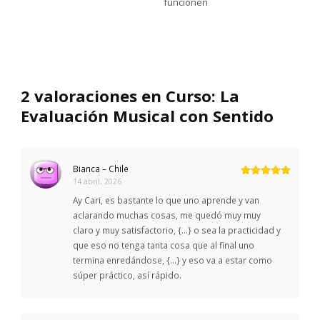
funcionen
2 valoraciones en
Curso: La
Evaluación Musical con Sentido
Bianca – Chile
14 abril, 2026
Valorado
con
5
de 5
Ay Cari, es bastante lo que uno aprende y van
aclarando muchas cosas, me quedó muy muy
claro y muy satisfactorio, {…} o sea la practicidad y
que eso no tenga tanta cosa que al final uno
termina enredándose, {…} y eso va a estar como
súper práctico, así rápido.