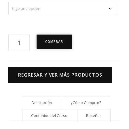
Curso:
COMPRAR
La
Evaluación
Musical
con
REGRESAR Y VER MÁS PRODUCTOS
Sentido
cantidad
Descripción
¿Cómo Comprar?
Contenido del Curso
Reseñas