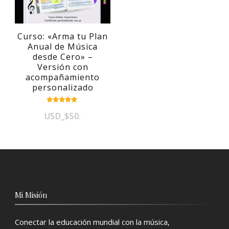
se
pueden
elegir
Curso: «Arma tu Plan
Anual de Música
en
desde Cero» –
la
Versión con
página
acompañamiento
personalizado
de
producto
Valorado
con
USD
_
$
50
.
5.00
de 5
Mi Misión
Conectar la educación mundial con la música,