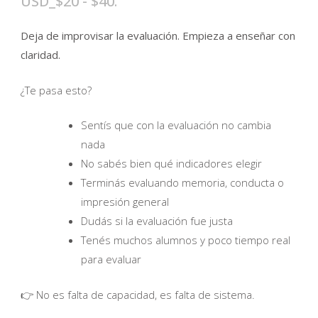
Rango
USD
_
$
20
-
$
40
.
de 5 en
base a
de
valoraciones
de clientes
Deja de improvisar la evaluación. Empieza a enseñar con
precios:
claridad.
desde
$20
¿Te pasa esto?
hasta
Sentís que con la evaluación no cambia
$40
nada
No sabés bien qué indicadores elegir
Terminás evaluando memoria, conducta o
impresión general
Dudás si la evaluación fue justa
Tenés muchos alumnos y poco tiempo real
para evaluar
👉 No es falta de capacidad, es falta de sistema.