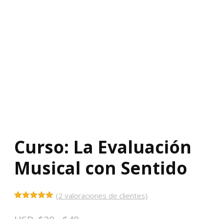
Curso: La Evaluación
Musical con Sentido
(
2
valoraciones de clientes)
Valorado
2
con
5.00