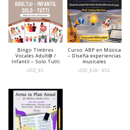
Bingo Timbres
Curso: ABP en Música
Vocales Adult@ /
– Diseña experiencias
Infantil – Solo Tutti
musicales
Rango
USD
_
$
5
.
USD
_
$
26
-
$
52
.
de
Este
precios:
producto
desde
tiene
$26
múltiples
hasta
variantes.
$52
Las
opciones