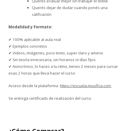
Querés evaluar mejor sin trabajar el doble
Querés dejar de dudar cuando ponés una
calificación
Modalidad y Formato:
✔ 100% aplicable al aula real
✔ Ejemplos concretos
✔ Videos, imágenes, poco texto, super claro y ameno
✔ Sin teoría innecesaria, sin horarios ni días fijos
✔ Asincrónico, lo haces a tu ritmo, tienes 2 meses para cursar
esas 2 horas que lleva hacer el curso
Acceso desde la plataforma
https://escuela.musifica.com
Se entrega certificado de realización del curso
¿Cómo Comprar?