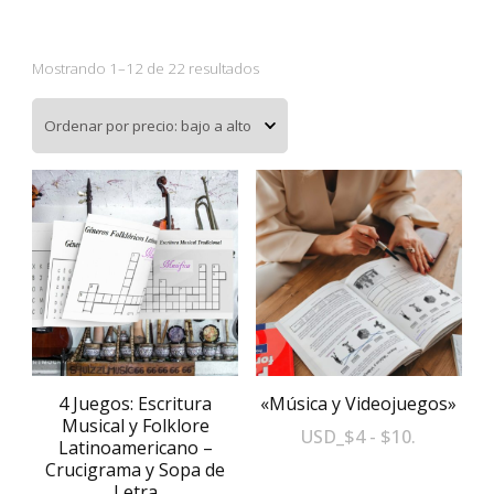
Ordenado
Mostrando 1–12 de 22 resultados
por
precio:
bajo
a
alto
4 Juegos: Escritura
«Música y Videojuegos»
Musical y Folklore
Rango
USD
_
$
4
-
$
10
.
Latinoamericano –
de
Crucigrama y Sopa de
Este
precios:
Letra