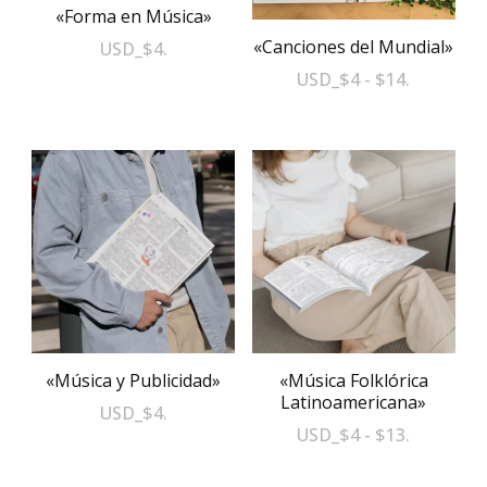
«Forma en Música»
pueden
elegir
«Canciones del Mundial»
USD
_
$
4
.
en
Rango
USD
_
$
4
-
$
14
.
la
de
Este
precios:
página
producto
desde
de
tiene
$4
producto
múltiples
hasta
variantes.
$14
Las
opciones
se
pueden
elegir
«Música y Publicidad»
«Música Folklórica
Latinoamericana»
en
USD
_
$
4
.
Rango
USD
_
$
4
-
$
13
.
la
de
página
Este
precios: