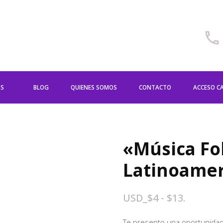
OS
BLOG
QUIENES SOMOS
CONTACTO
ACCESO C
«Música Fol
Latinoame
Rango
USD
_
$
4
-
$
13
.
de
Te presento una oportunidad 