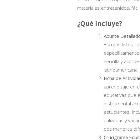
precios:
materiales entretenidos, fá
desde
$4
¿Qué Incluye?
hasta
Apunte Detallado
$13
Escritos listos c
específicamente
sencilla y acorde
latinoamericana, 
Ficha de Activid
aprendizaje en di
educativas que e
instrumental aco
estudiantes. Inc
utilizadas y vari
dos maneras dife
Crucigrama Educ