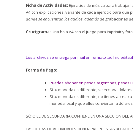
Ficha de Actividades:
Ejercicios de música para trabajar 
A4 con explicaciones, variante de cada ejercicio para que 
donde se encuentran los audios
,
además de
grabaciones
de
Crucigrama:
Una hoja A4 con el juego para imprimir y fot
Los archivos se entrega por mail en formato .pdf no editabl
Forma de Pago:
Puedes abonar en pesos argentinos, pesos uru
Si tu moneda es diferente, selecciona dólares 
Si tu moneda es diferente, no tienes acceso a
moneda local y que ellos conviertan a dólares,
SÓlO EL DE SECUNDARIA CONTIENE EN UNA SECCIÓN DEL 
LAS FICHAS DE ACTIVIDADES TIENEN PROPUESTAS RELACI