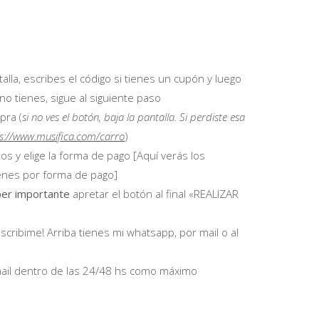
talla, escribes el código si tienes un cupón y luego
 no tienes, sigue al siguiente paso
pra (
si no ves el botón, baja la pantalla. Si perdiste esa
s://www.musifica.com/carro
)
os y elige la forma de pago [Aquí verás los
enes por forma de pago]
per importante
apretar el botón al final «REALIZAR
scribime! Arriba tienes mi whatsapp, por mail o al
mail dentro de las 24/48 hs como máximo