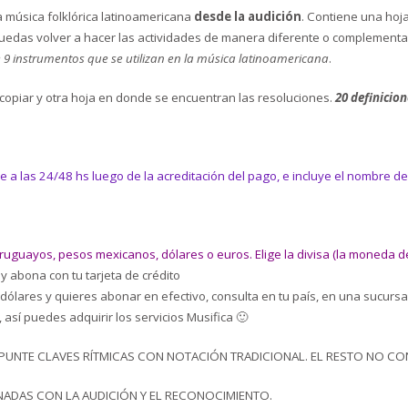
la música folklórica latinoamericana
desde la audición
. Contiene una hoj
puedas volver a hacer las actividades de manera diferente o complementar
 9 instrumentos que se utilizan en la música latinoamericana
.
ocopiar y otra hoja en donde se encuentran las resoluciones.
20 definicion
e a las 24/48 hs luego de la acreditación del pago, e incluye el nombre de
guayos, pesos mexicanos, dólares o euros. Elige la divisa (la moneda de 
y abona con tu tarjeta de crédito
 dólares y quieres abonar en efectivo, consulta en tu país, en una sucurs
 así puedes adquirir los servicios Musifica 🙂
APUNTE CLAVES RÍTMICAS CON NOTACIÓN TRADICIONAL. EL RESTO NO CO
ONADAS CON LA AUDICIÓN Y EL RECONOCIMIENTO.