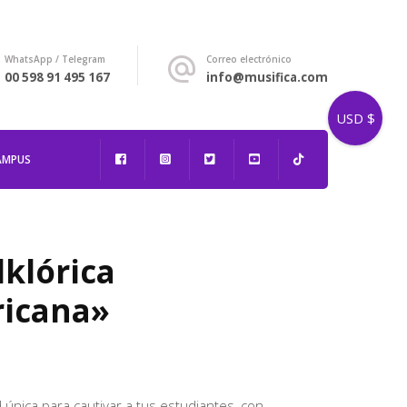
WhatsApp / Telegram
Correo electrónico
00 598 91 495 167
info@musifica.com
USD $
AMPUS
klórica
ricana»
única para cautivar a tus estudiantes, con