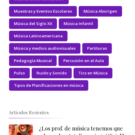
Muestras y Eventos Escolares
Música Aborigen
Música del Siglo XX
Música Infantil
Música Latinoamericana
Música y medios audiovisuales
Partituras
Pedagogía Musical
Percusión en el Aula
Pulso
Ruido y Sonido
Tics en Música
Tipos de Planificaciones en música
Artículos Recientes
¿Los prof. de música tenemos que