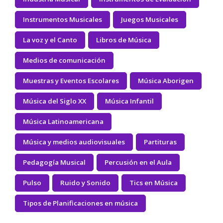
Instrumentos Musicales
Juegos Musicales
La voz y el Canto
Libros de Música
Medios de comunicación
Muestras y Eventos Escolares
Música Aborigen
Música del Siglo XX
Música Infantil
Música Latinoamericana
Música y medios audiovisuales
Partituras
Pedagogía Musical
Percusión en el Aula
Pulso
Ruido y Sonido
Tics en Música
Tipos de Planificaciones en música