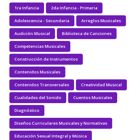
1ra Infancia
2da Infancia - Primaria
Adolescencia - Secundaria
Arreglos Musicales
Audición Musical
Biblioteca de Canciones
Competencias Musicales
Construcción de Instrumentos
Contenidos Musicales
Contenidos Transversales
Creatividad Musical
Cualidades del Sonido
Cuentos Musicales
Diagnóstico
Diseños Curriculares Musicales y Normativas
Educación Sexual Integral y Música