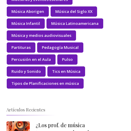
Música Aborigen
Música del Siglo XX
Música Infantil
Música Latinoamericana
Música y medios audiovisuales
Partituras
Pedagogía Musical
Percusión en el Aula
Pulso
Ruido y Sonido
Tics en Música
Tipos de Planificaciones en música
Artículos Recientes
¿Los prof. de música