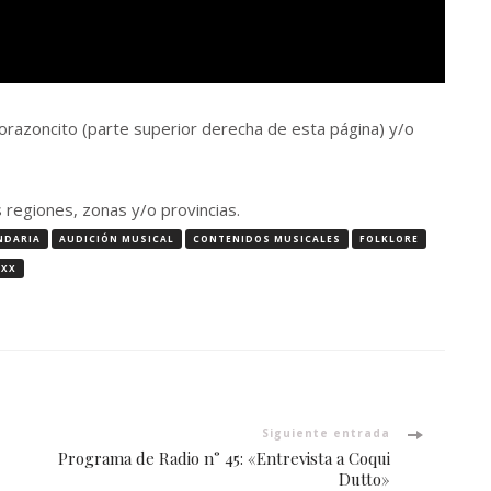
l corazoncito (parte superior derecha de esta página) y/o
egiones, zonas y/o provincias.
NDARIA
AUDICIÓN MUSICAL
CONTENIDOS MUSICALES
FOLKLORE
 XX
Siguiente entrada
Programa de Radio n° 45: «Entrevista a Coqui
Dutto»