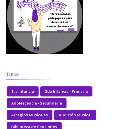
Temas
1ra Infancia
2da Infancia - Primaria
Adolescencia - Secundaria
Arreglos Musicales
Audición Musical
Biblioteca de Canciones