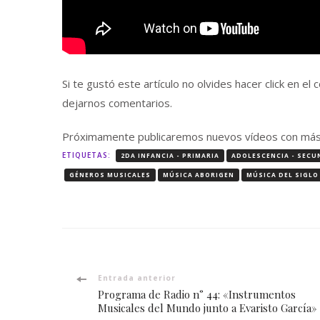
Si te gustó este artículo no olvides hacer click en e
dejarnos comentarios.
Próximamente publicaremos nuevos vídeos con más r
ETIQUETAS:
2DA INFANCIA - PRIMARIA
ADOLESCENCIA - SECU
GÉNEROS MUSICALES
MÚSICA ABORIGEN
MÚSICA DEL SIGLO
Navegación
Entrada anterior
Programa de Radio n° 44: «Instrumentos
de
Musicales del Mundo junto a Evaristo García»