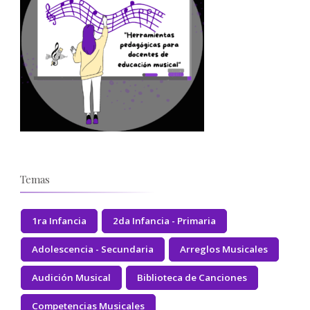
Temas
1ra Infancia
2da Infancia - Primaria
Adolescencia - Secundaria
Arreglos Musicales
Audición Musical
Biblioteca de Canciones
Competencias Musicales