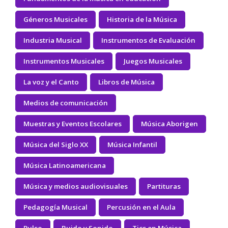
Géneros Musicales
Historia de la Música
Industria Musical
Instrumentos de Evaluación
Instrumentos Musicales
Juegos Musicales
La voz y el Canto
Libros de Música
Medios de comunicación
Muestras y Eventos Escolares
Música Aborigen
Música del Siglo XX
Música Infantil
Música Latinoamericana
Música y medios audiovisuales
Partituras
Pedagogía Musical
Percusión en el Aula