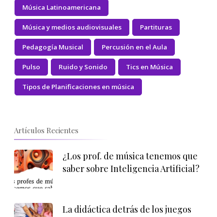
Música Latinoamericana
Música y medios audiovisuales
Partituras
Pedagogía Musical
Percusión en el Aula
Pulso
Ruido y Sonido
Tics en Música
Tipos de Planificaciones en música
Artículos Recientes
¿Los prof. de música tenemos que
saber sobre Inteligencia Artificial?
La didáctica detrás de los juegos