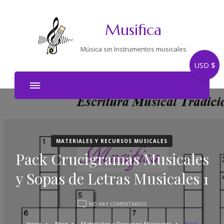
Musifica
Música sin Instrumentos musicales
USD $
MATERIALES Y RECURSOS MUSICALES
Pack Crucigramas Musicales
y Sopas de Letras Musicales 1
EN
NO HAY COMENTARIOS
PACK
CRUCIGRAMAS
Inicio
Blog
Materiales y Recursos Musicales
Pack