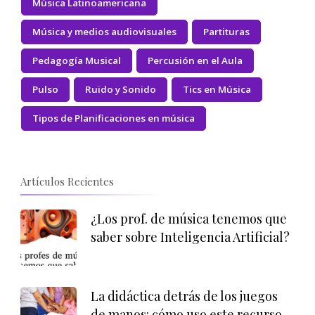
Música Latinoamericana
Música y medios audiovisuales
Partituras
Pedagogía Musical
Percusión en el Aula
Pulso
Ruido y Sonido
Tics en Música
Tipos de Planificaciones en música
Artículos Recientes
¿Los prof. de música tenemos que
saber sobre Inteligencia Artificial?
La didáctica detrás de los juegos
de manos: cómo uso este recurso