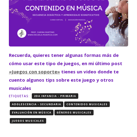
Recuerda, quieres tener algunas formas más de
cómo usar este tipo de juegos, en mi último post
«Juegos con soporte»
tienes un video donde te
cuento algunos tips sobre este juego y otros
musicales
ETIQUETAS:
2DA INFANCIA - PRIMARIA
ADOLESCENCIA - SECUNDARIA
CONTENIDOS MUSICALES
EVALUACIÓN EN MÚSICA
GÉNEROS MUSICALES
JUEGOS MUSICALES