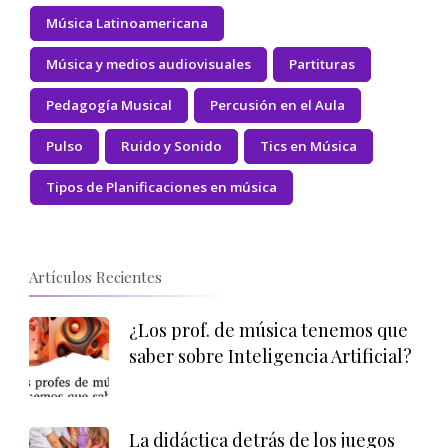
Música Latinoamericana
Música y medios audiovisuales
Partituras
Pedagogía Musical
Percusión en el Aula
Pulso
Ruido y Sonido
Tics en Música
Tipos de Planificaciones en música
Artículos Recientes
¿Los prof. de música tenemos que
saber sobre Inteligencia Artificial?
La didáctica detrás de los juegos