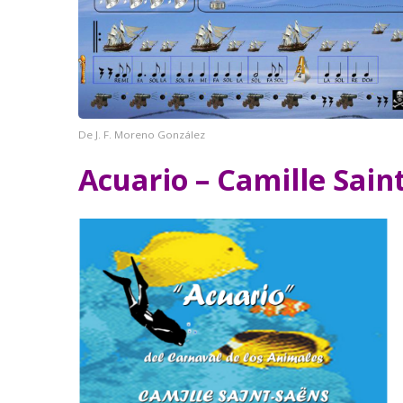
De J. F. Moreno González
Acuario – Camille Sain