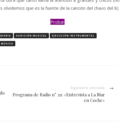
ta obra que tanto llama la atención a grandes y chicos (no
s olvidemos que es la fuente de la canción del chavo del 8)
Probar
NDARIA
AUDICIÓN MUSICAL
EJECUCIÓN INSTRUMENTAL
N MÚSICA
Siguiente entrada
ndo
Programa de Radio n° 29: «Entrevista a La Mar
en Coche»