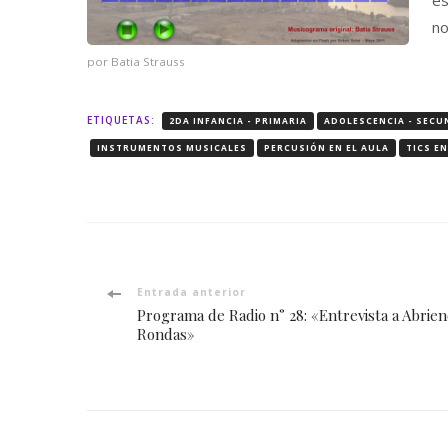
es
no
por Batia Strauss
ETIQUETAS:
2DA INFANCIA - PRIMARIA
ADOLESCENCIA - SECU
INSTRUMENTOS MUSICALES
PERCUSIÓN EN EL AULA
TICS E
Navegación
Entrada anterior
Programa de Radio n° 28: «Entrevista a Abrie
de
Rondas»
entradas