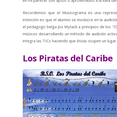
en mi parecer son aptos o aproximados a la idea del 
Recordemos que el Musicograma es una represent
intención es que el alumno se involucre en la audic
el pedagogo belga Jos Wytack a principios de los ’70.
músicos desarrollando un método de audición activa
integra las TICs haciendo que éstas ocupen un lugar 
Los Piratas del Caribe