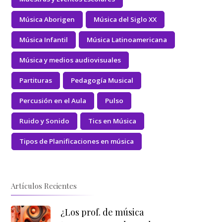
Música Aborigen
Música del Siglo XX
Música Infantil
Música Latinoamericana
Música y medios audiovisuales
Partituras
Pedagogía Musical
Percusión en el Aula
Pulso
Ruido y Sonido
Tics en Música
Tipos de Planificaciones en música
Artículos Recientes
¿Los prof. de música