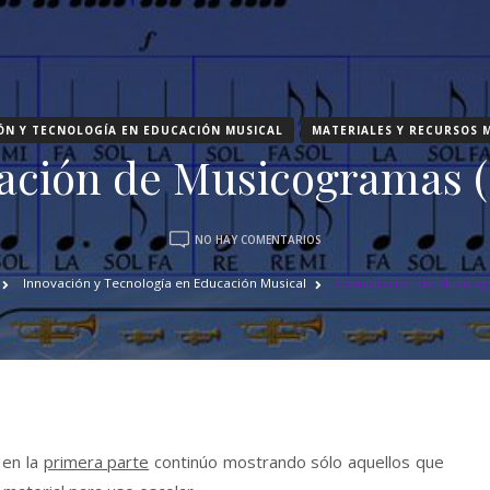
ÓN Y TECNOLOGÍA EN EDUCACIÓN MUSICAL
MATERIALES Y RECURSOS 
ación de Musicogramas (P
EN
NO HAY COMENTARIOS
COMPILACIÓN
DE
Innovación y Tecnología en Educación Musical
Compilación de Musicogr
MUSICOGRAMAS
(PARTE
2)
 en la
primera parte
continúo mostrando sólo aquellos que