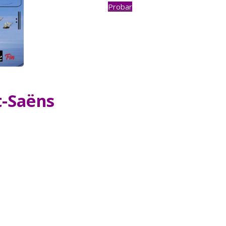
Probar
t-Saëns