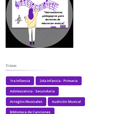
Temas
1ra Infancia
2da Infancia - Primaria
Adolescencia - Secundaria
Arreglos Musicales
Audición Musical
Biblioteca de Canciones