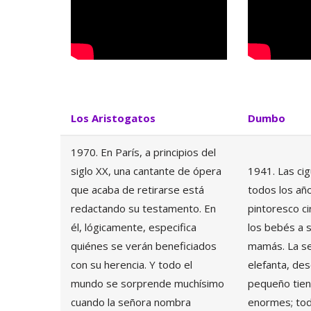
Los Aristogatos
Dumbo
1970. En París, a principios del
siglo XX, una cantante de ópera
1941. Las ci
que acaba de retirarse está
todos los año
redactando su testamento. En
pintoresco ci
él, lógicamente, especifica
los bebés a 
quiénes se verán beneficiados
mamás. La s
con su herencia. Y todo el
elefanta, de
mundo se sorprende muchísimo
pequeño tien
cuando la señora nombra
enormes; to