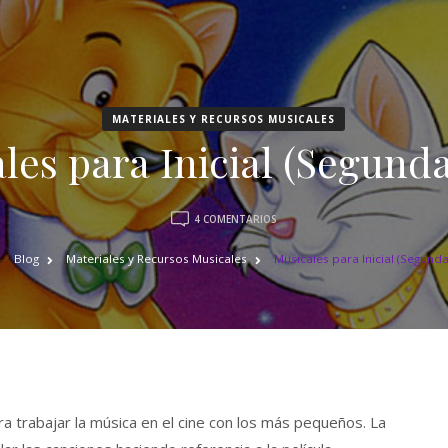
MATERIALES Y RECURSOS MUSICALES
les para Inicial (Segunda
EN
4 COMENTARIOS
MUSICALES
PARA
Blog
Materiales y Recursos Musicales
Musicales para Inicial (Segunda
INICIAL
(SEGUNDA
PARTE)
a trabajar la música en el cine con los más pequeños. La