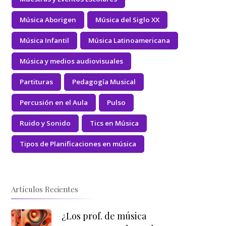
Música Aborigen
Música del Siglo XX
Música Infantil
Música Latinoamericana
Música y medios audiovisuales
Partituras
Pedagogía Musical
Percusión en el Aula
Pulso
Ruido y Sonido
Tics en Música
Tipos de Planificaciones en música
Artículos Recientes
¿Los prof. de música