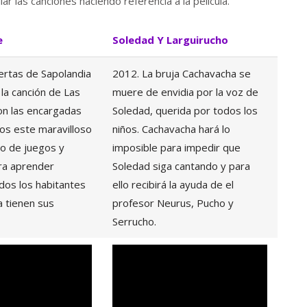
lar las canciones haciendo referencia a la película.
e
Soledad Y Larguirucho
ertas de Sapolandia
2012. La bruja Cachavacha se
la canción de Las
muere de envidia por la voz de
n las encargadas
Soledad, querida por todos los
nos este maravilloso
niños. Cachavacha hará lo
o de juegos y
imposible para impedir que
ra aprender
Soledad siga cantando y para
dos los habitantes
ello recibirá la ayuda de el
a tienen sus
profesor Neurus, Pucho y
Serrucho.