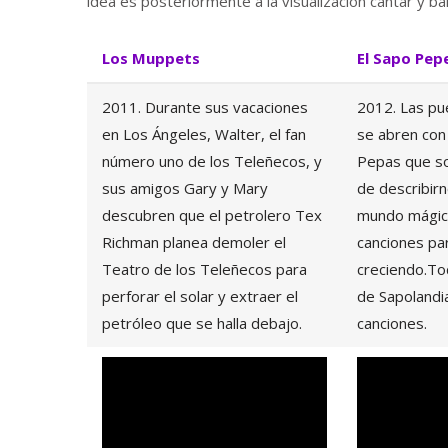
idea es posteriormente a la visualización cantar y bai
Los Muppets
El Sapo Pep
2011. Durante sus vacaciones
2012. Las pu
en Los Ángeles, Walter, el fan
se abren con 
número uno de los Teleñecos, y
Pepas que so
sus amigos Gary y Mary
de describir
descubren que el petrolero Tex
mundo mágic
Richman planea demoler el
canciones pa
Teatro de los Teleñecos para
creciendo.To
perforar el solar y extraer el
de Sapolandi
petróleo que se halla debajo.
canciones.