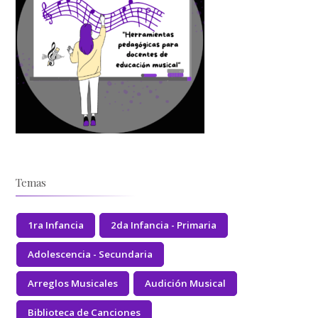
Temas
1ra Infancia
2da Infancia - Primaria
Adolescencia - Secundaria
Arreglos Musicales
Audición Musical
Biblioteca de Canciones