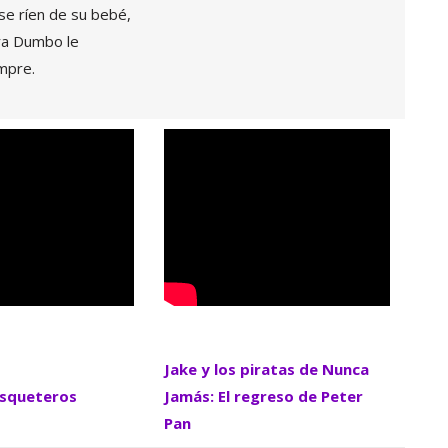
e ríen de su bebé,
ra Dumbo le
mpre.
Jake y los piratas de Nunca
osqueteros
Jamás: El regreso de Peter
Pan