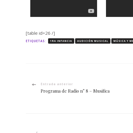
[table id=26 /]
ETIQUETAS:
1RA INFANCIA
AUDICIÓN MUSICAL
MÚSICA Y M
Navegación
Entrada anterior
Programa de Radio n° 8 – Musifica
de
entradas