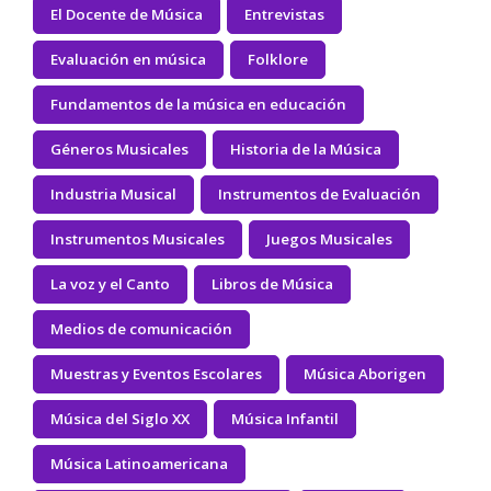
El Docente de Música
Entrevistas
Evaluación en música
Folklore
Fundamentos de la música en educación
Géneros Musicales
Historia de la Música
Industria Musical
Instrumentos de Evaluación
Instrumentos Musicales
Juegos Musicales
La voz y el Canto
Libros de Música
Medios de comunicación
Muestras y Eventos Escolares
Música Aborigen
Música del Siglo XX
Música Infantil
Música Latinoamericana