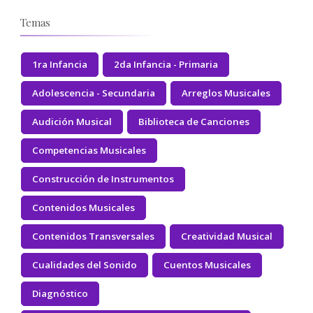
Temas
1ra Infancia
2da Infancia - Primaria
Adolescencia - Secundaria
Arreglos Musicales
Audición Musical
Biblioteca de Canciones
Competencias Musicales
Construcción de Instrumentos
Contenidos Musicales
Contenidos Transversales
Creatividad Musical
Cualidades del Sonido
Cuentos Musicales
Diagnóstico