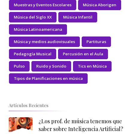
Muestras y Eventos Escolares
Música Aborigen
Música del Siglo XX
Música Infantil
Música Latinoamericana
Música y medios audiovisuales
Partituras
Pedagogía Musical
Percusión en el Aula
Pulso
Ruido y Sonido
Tics en Música
Tipos de Planificaciones en música
Artículos Recientes
¿Los prof. de música tenemos que
saber sobre Inteligencia Artificial?