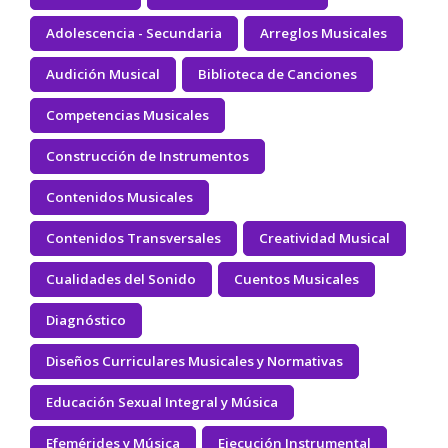
Adolescencia - Secundaria
Arreglos Musicales
Audición Musical
Biblioteca de Canciones
Competencias Musicales
Construcción de Instrumentos
Contenidos Musicales
Contenidos Transversales
Creatividad Musical
Cualidades del Sonido
Cuentos Musicales
Diagnóstico
Diseños Curriculares Musicales y Normativas
Educación Sexual Integral y Música
Efemérides y Música
Ejecución Instrumental