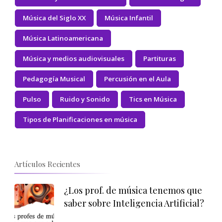
Música del Siglo XX
Música Infantil
Música Latinoamericana
Música y medios audiovisuales
Partituras
Pedagogía Musical
Percusión en el Aula
Pulso
Ruido y Sonido
Tics en Música
Tipos de Planificaciones en música
Artículos Recientes
¿Los prof. de música tenemos que
saber sobre Inteligencia Artificial?