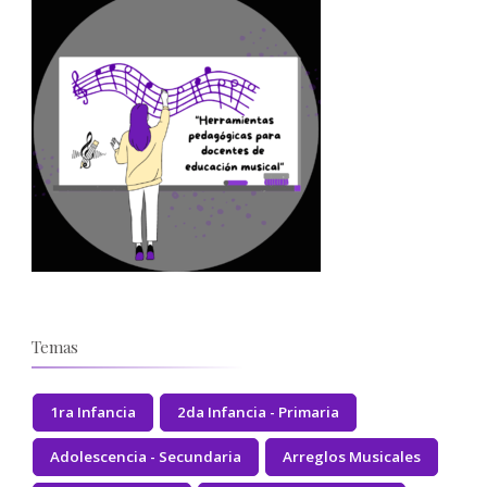
Temas
1ra Infancia
2da Infancia - Primaria
Adolescencia - Secundaria
Arreglos Musicales