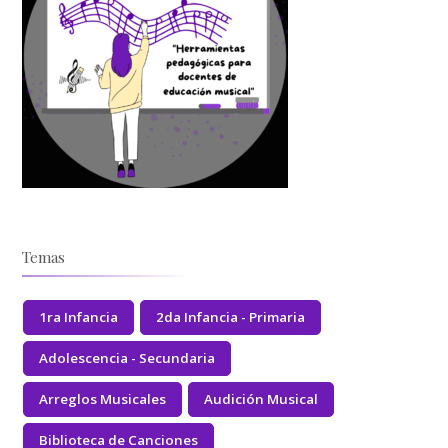
Temas
1ra Infancia
2da Infancia - Primaria
Adolescencia - Secundaria
Arreglos Musicales
Audición Musical
Biblioteca de Canciones