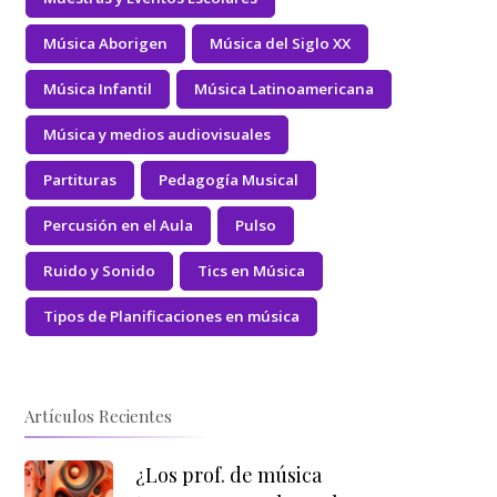
Música Aborigen
Música del Siglo XX
Música Infantil
Música Latinoamericana
Música y medios audiovisuales
Partituras
Pedagogía Musical
Percusión en el Aula
Pulso
Ruido y Sonido
Tics en Música
Tipos de Planificaciones en música
Artículos Recientes
¿Los prof. de música