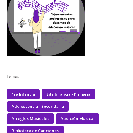
Temas
1ra Infancia
2da Infancia - Primaria
Adolescencia - Secundaria
Arreglos Musicales
Audición Musical
Biblioteca de Canciones