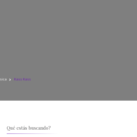
sica
Kass Kass
Qué estás buscando?