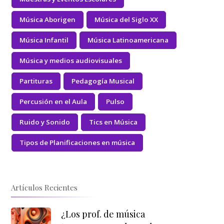
Música Aborigen
Música del Siglo XX
Música Infantil
Música Latinoamericana
Música y medios audiovisuales
Partituras
Pedagogía Musical
Percusión en el Aula
Pulso
Ruido y Sonido
Tics en Música
Tipos de Planificaciones en música
Artículos Recientes
¿Los prof. de música