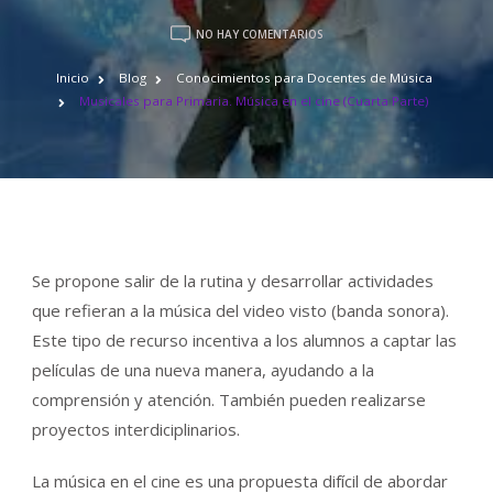
EN
NO HAY COMENTARIOS
MUSICALES
PARA
Inicio
Blog
Conocimientos para Docentes de Música
PRIMARIA.
Musicales para Primaria. Música en el cine (Cuarta Parte)
MÚSICA
EN
EL
CINE
(CUARTA
PARTE)
Se propone salir de la rutina y desarrollar actividades
que refieran a la música del video visto (banda sonora).
Este tipo de recurso incentiva a los alumnos a captar las
películas de una nueva manera, ayudando a la
comprensión y atención. También pueden realizarse
proyectos interdiciplinarios.
La música en el cine es una propuesta difícil de abordar