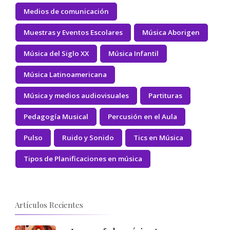
Medios de comunicación
Muestras y Eventos Escolares
Música Aborigen
Música del Siglo XX
Música Infantil
Música Latinoamericana
Música y medios audiovisuales
Partituras
Pedagogía Musical
Percusión en el Aula
Pulso
Ruido y Sonido
Tics en Música
Tipos de Planificaciones en música
Artículos Recientes