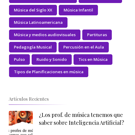
Música del Siglo XX
Música Infantil
Música Latinoamericana
Música y medios audiovisuales
Partituras
Pedagogía Musical
Percusión en el Aula
Pulso
Ruido y Sonido
Tics en Música
Tipos de Planificaciones en música
Artículos Recientes
¿Los prof. de música tenemos que
saber sobre Inteligencia Artificial?