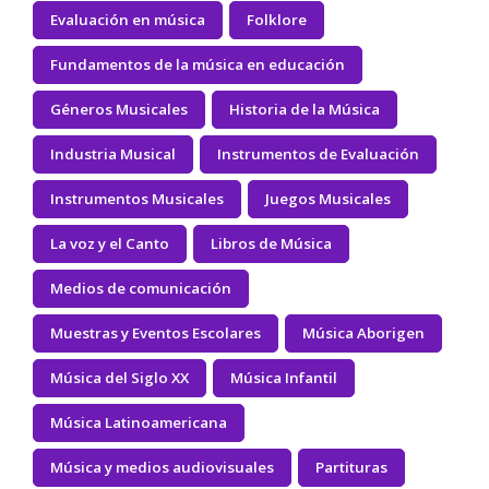
Evaluación en música
Folklore
Fundamentos de la música en educación
Géneros Musicales
Historia de la Música
Industria Musical
Instrumentos de Evaluación
Instrumentos Musicales
Juegos Musicales
La voz y el Canto
Libros de Música
Medios de comunicación
Muestras y Eventos Escolares
Música Aborigen
Música del Siglo XX
Música Infantil
Música Latinoamericana
Música y medios audiovisuales
Partituras