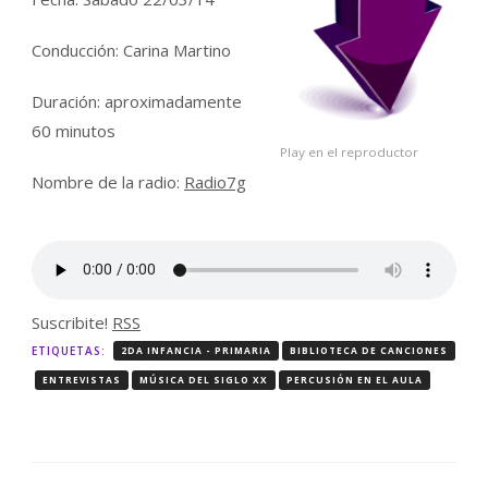
INCRUSTAR
Conducción: Carina Martino
Duración: aproximadamente
60 minutos
Play en el reproductor
Nombre de la radio:
Radio7g
Suscribite!
RSS
ETIQUETAS:
2DA INFANCIA - PRIMARIA
BIBLIOTECA DE CANCIONES
ENTREVISTAS
MÚSICA DEL SIGLO XX
PERCUSIÓN EN EL AULA