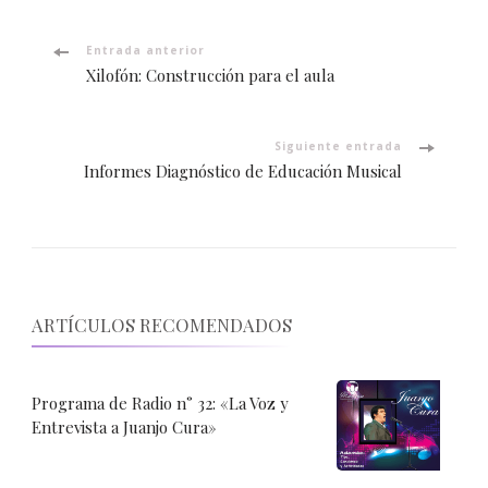
Navegación
Entrada anterior
Xilofón: Construcción para el aula
de
entradas
Siguiente entrada
Informes Diagnóstico de Educación Musical
ARTÍCULOS RECOMENDADOS
Programa de Radio n° 32: «La Voz y
Entrevista a Juanjo Cura»