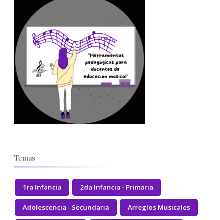
Temas
1ra Infancia
2da Infancia - Primaria
Adolescencia - Secundaria
Arreglos Musicales