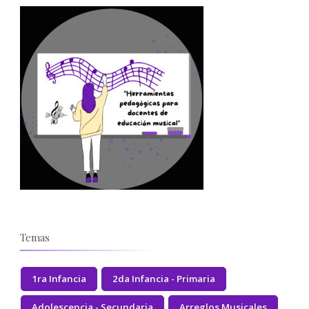
Temas
1ra Infancia
2da Infancia - Primaria
Adolescencia - Secundaria
Arreglos Musicales