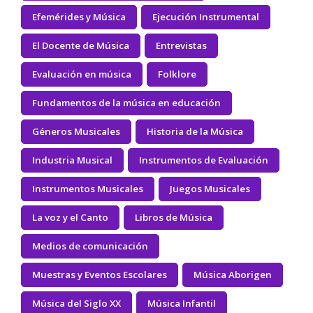
Efemérides y Música
Ejecución Instrumental
El Docente de Música
Entrevistas
Evaluación en música
Folklore
Fundamentos de la música en educación
Géneros Musicales
Historia de la Música
Industria Musical
Instrumentos de Evaluación
Instrumentos Musicales
Juegos Musicales
La voz y el Canto
Libros de Música
Medios de comunicación
Muestras y Eventos Escolares
Música Aborigen
Música del Siglo XX
Música Infantil