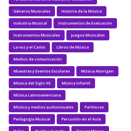
Géneros Musicales
Historia de la Música
Industria Musical
Instrumentos de Evaluación
Instrumentos Musicales
Juegos Musicales
La voz y el Canto
Libros de Música
Medios de comunicación
Muestras y Eventos Escolares
Música Aborigen
Música del Siglo XX
Música Infantil
Música Latinoamericana
Música y medios audiovisuales
Partituras
Pedagogía Musical
Percusión en el Aula