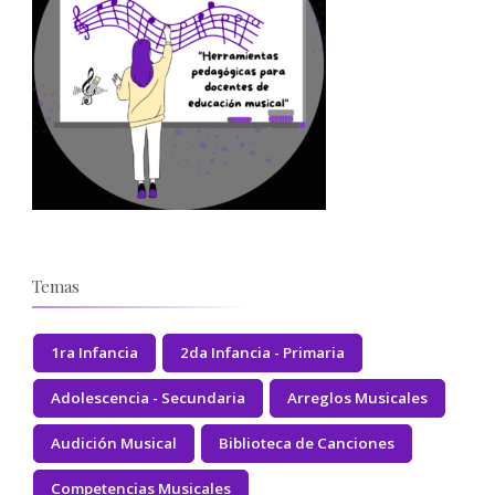
Temas
1ra Infancia
2da Infancia - Primaria
Adolescencia - Secundaria
Arreglos Musicales
Audición Musical
Biblioteca de Canciones
Competencias Musicales