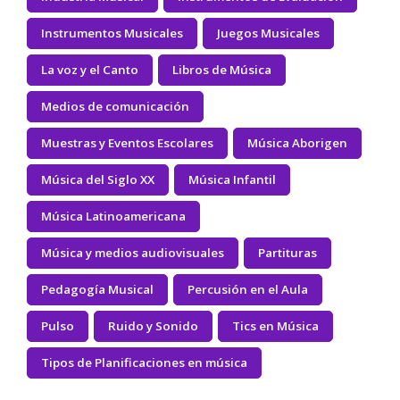
Instrumentos Musicales
Juegos Musicales
La voz y el Canto
Libros de Música
Medios de comunicación
Muestras y Eventos Escolares
Música Aborigen
Música del Siglo XX
Música Infantil
Música Latinoamericana
Música y medios audiovisuales
Partituras
Pedagogía Musical
Percusión en el Aula
Pulso
Ruido y Sonido
Tics en Música
Tipos de Planificaciones en música