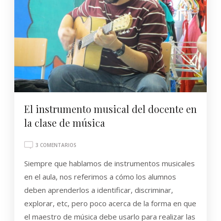
El instrumento musical del docente en
la clase de música
EN
3 COMENTARIOS
EL
Siempre que hablamos de instrumentos musicales
INSTRUMENTO
MUSICAL
en el aula, nos referimos a cómo los alumnos
DEL
deben aprenderlos a identificar, discriminar,
DOCENTE
EN
explorar, etc, pero poco acerca de la forma en que
LA
el maestro de música debe usarlo para realizar las
CLASE