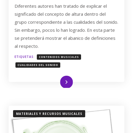
DEFINICIONES
Diferentes autores han tratado de explicar el
DE
ALTURA
significado del concepto de altura dentro del
COMO
grupo correspondiente a las cualidades del sonido.
CUALIDAD
DEL
Sin embargo, pocos lo han logrado. En esta parte
SONIDO
se pretenderá mostrar el abanico de definiciones
al respecto.
ETIQUETAS:
CONTENIDOS MUSICALES
CUALIDADES DEL SONIDO
Leer más
MATERIALES Y RECURSOS MUSICALES