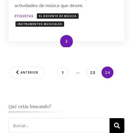
DE
actividades de música que desee.
MÚSICA
ETIQUETAS:
EL DOCENTE DE MÚSICA
INSTRUMENTOS MUSICALES
Leer más
Paginación
…
PÁGINA
PÁGINA
PÁGINA
1
23
24
ANTERIOR
de
entradas
Qué estás buscando?
Buscar: