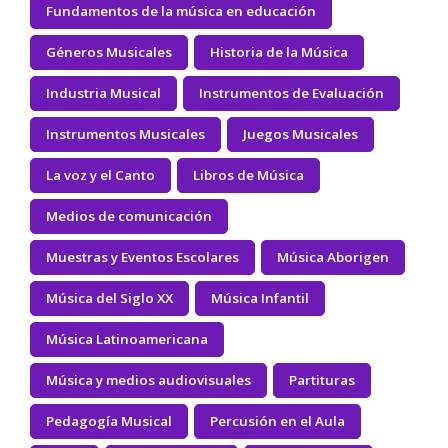
Fundamentos de la música en educación
Géneros Musicales
Historia de la Música
Industria Musical
Instrumentos de Evaluación
Instrumentos Musicales
Juegos Musicales
La voz y el Canto
Libros de Música
Medios de comunicación
Muestras y Eventos Escolares
Música Aborigen
Música del Siglo XX
Música Infantil
Música Latinoamericana
Música y medios audiovisuales
Partituras
Pedagogía Musical
Percusión en el Aula