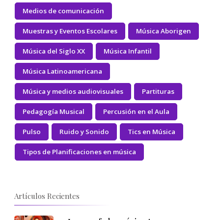
Medios de comunicación
Muestras y Eventos Escolares
Música Aborigen
Música del Siglo XX
Música Infantil
Música Latinoamericana
Música y medios audiovisuales
Partituras
Pedagogía Musical
Percusión en el Aula
Pulso
Ruido y Sonido
Tics en Música
Tipos de Planificaciones en música
Artículos Recientes