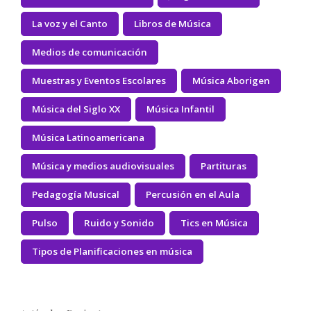
La voz y el Canto
Libros de Música
Medios de comunicación
Muestras y Eventos Escolares
Música Aborigen
Música del Siglo XX
Música Infantil
Música Latinoamericana
Música y medios audiovisuales
Partituras
Pedagogía Musical
Percusión en el Aula
Pulso
Ruido y Sonido
Tics en Música
Tipos de Planificaciones en música