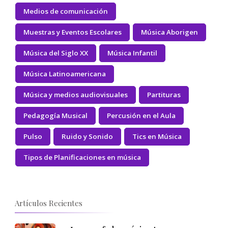
Medios de comunicación
Muestras y Eventos Escolares
Música Aborigen
Música del Siglo XX
Música Infantil
Música Latinoamericana
Música y medios audiovisuales
Partituras
Pedagogía Musical
Percusión en el Aula
Pulso
Ruido y Sonido
Tics en Música
Tipos de Planificaciones en música
Artículos Recientes