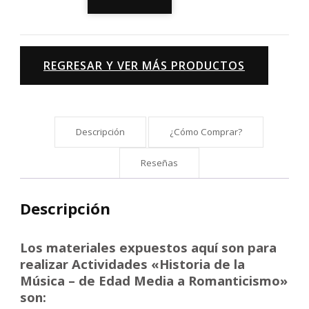
de
la
Música
REGRESAR Y VER MÁS PRODUCTOS
-
de
Edad
Media
Descripción
¿Cómo Comprar?
a
Romanticismo"
Reseñas
cantidad
Descripción
Los materiales expuestos aquí son para
realizar Actividades «Historia de la
Música – de Edad Media a Romanticismo»
son: