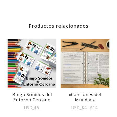
Productos relacionados
Bingo Sonidos del
«Canciones del
Entorno Cercano
Mundial»
Rango
USD
_
$
5
.
USD
_
$
4
-
$
14
.
de
Este