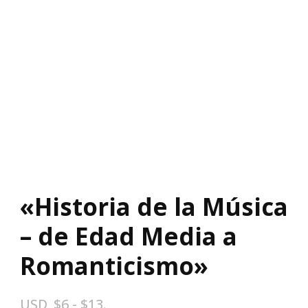
«Historia de la Música
– de Edad Media a
Romanticismo»
Rango
USD
_
$
6
-
$
13
.