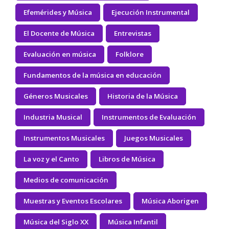
Efemérides y Música
Ejecución Instrumental
El Docente de Música
Entrevistas
Evaluación en música
Folklore
Fundamentos de la música en educación
Géneros Musicales
Historia de la Música
Industria Musical
Instrumentos de Evaluación
Instrumentos Musicales
Juegos Musicales
La voz y el Canto
Libros de Música
Medios de comunicación
Muestras y Eventos Escolares
Música Aborigen
Música del Siglo XX
Música Infantil