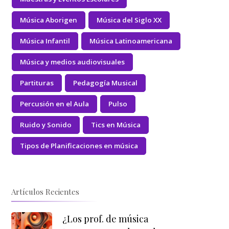
Música Aborigen
Música del Siglo XX
Música Infantil
Música Latinoamericana
Música y medios audiovisuales
Partituras
Pedagogía Musical
Percusión en el Aula
Pulso
Ruido y Sonido
Tics en Música
Tipos de Planificaciones en música
Artículos Recientes
¿Los prof. de música