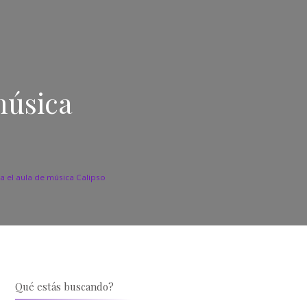
úsica
a el aula de música Calipso
Qué estás buscando?