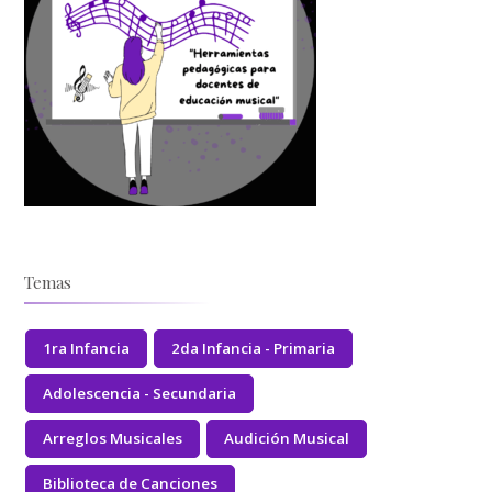
Temas
1ra Infancia
2da Infancia - Primaria
Adolescencia - Secundaria
Arreglos Musicales
Audición Musical
Biblioteca de Canciones